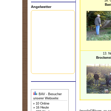
16. 
Bas
Angelwetter
13. 
Brockens
BAV - Besucher
unserer Webseite:
» 10 Online
» 16 Heute
{moziloGB|com_ae,c