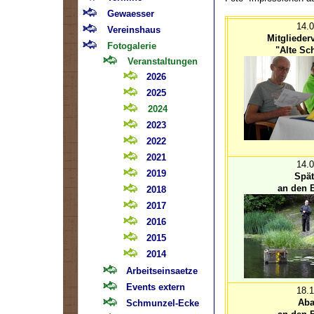
Gewaesser
14.
Vereinshaus
Mitgliede
Fotogalerie
"Alte Sc
Veranstaltungen
2026
2025
2024
2023
2022
2021
14.
2019
Spät
an den B
2018
2017
2016
2015
2014
Arbeitseinsaetze
Events extern
18.
Aba
Schmunzel-Ecke