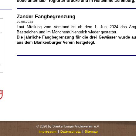
Bode unterhalb Trogfurter Brücke und in Holtemme Derenburg,
Zander Fangbegrenzung
29.05.2024
Laut Mteilung vom Vorstand ist ab dem 1. Juni 2024 das Ang
Bastteichen und im Mönchemühlenteich wieder gestattet.
Die jährliche Fangbegrenzung für die drei Gewässer wurde au
aus dem Blankenburger Verein festgelegt.
©
2026 by Blankenburger Anglerverein e.V.
Impressum
|
Datenschutz
|
Sitemap